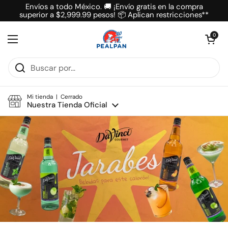
Ir al contenido
Envíos a todo México. 🚚 ¡Envío gratis en la compra
superior a $2,999.99 pesos! 📦 Aplican restricciones**
Abrir carrit
0
Abrir menú
Mi tienda | Cerrado
Nuestra Tienda Oficial