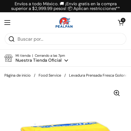
Ir al contenido
Envíos a todo México. 🚚 ¡Envío gratis en la compra
superior a $2,999.99 pesos! 📦 Aplican restricciones**
Abrir carrit
0
Abrir menú
Mi tienda | Cerrando a las 7pm
Nuestra Tienda Oficial
Página de inicio
/
Food Service
/
Levadura Prensada Fresca Golondrin