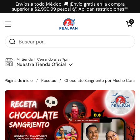
Ir al contenido
Envíos a todo México. 🚚 ¡Envío gratis en la compra
superior a $2,999.99 pesos! 📦 Aplican restricciones**
Abrir carrit
0
Abrir menú
Mi tienda | Cerrando a las 7pm
Nuestra Tienda Oficial
Página de inicio
/
Recetas
/
Chocolate Sangriento por Mucho Corazó