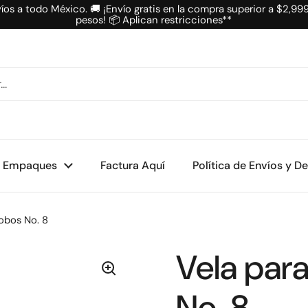
íos a todo México. 🚚 ¡Envío gratis en la compra superior a $2,99
pesos! 📦 Aplican restricciones**
Empaques
Factura Aquí
Política de Envíos y D
lobos No. 8
Vela para
No. 8