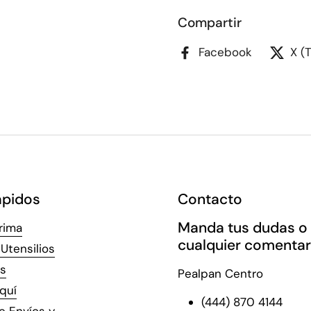
Compartir
Facebook
X (
ápidos
Contacto
Manda tus dudas o
rima
cualquier comentar
Utensilios
s
Pealpan Centro
quí
(444) 870 4144
de Envíos y