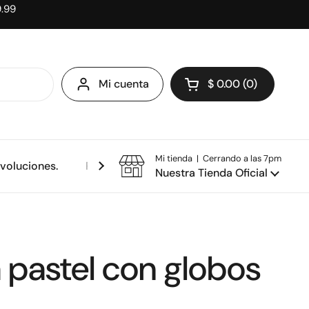
9.99
Mi cuenta
$ 0.00
0
Abrir carrito
Mi tienda | Cerrando a las 7pm
evoluciones.
Política de privacidad.
Nuestra Tienda Oficial
 pastel con globos