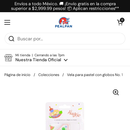
Ir al contenido
Envíos a todo México. 🚚 ¡Envío gratis en la compra
superior a $2,999.99 pesos! 📦 Aplican restricciones**
Abrir carrit
0
Abrir menú
Mi tienda | Cerrando a las 7pm
Nuestra Tienda Oficial
Página de inicio
/
Colecciones
/
Vela para pastel con globos No. 1