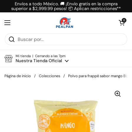
Ir al contenido
Envíos a todo México. 🚚 ¡Envío gratis en la compra
superior a $2,999.99 pesos! 📦 Aplican restricciones**
Abrir carrit
0
Abrir menú
Mi tienda | Cerrando a las 7pm
Nuestra Tienda Oficial
Página de inicio
/
Colecciones
/
Polvo para frappé sabor mango Big T