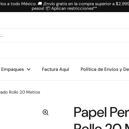
íos a todo México. 🚚 ¡Envío gratis en la compra superior a $2,99
pesos! 📦 Aplican restricciones**
Empaques
Factura Aquí
Política de Envíos y D
ado Rollo 20 Metros
Papel Pe
Rollo 20