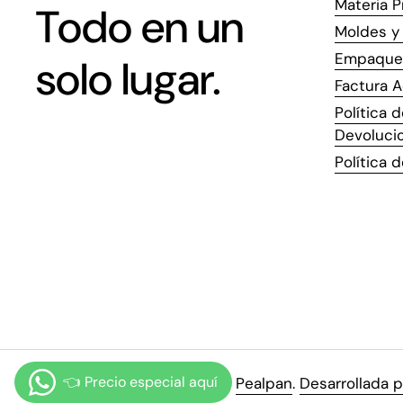
Materia P
Todo en un
Moldes y 
Empaque
solo lugar.
Factura A
Política 
Devoluci
Política 
Derechos de autor © 2026
Pealpan
.
Desarrollada p