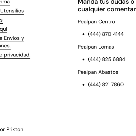
Manda tus dudas o
rima
cualquier comentar
Utensilios
s
Pealpan Centro
quí
(444) 870 4144
de Envíos y
ones.
Pealpan Lomas
de privacidad.
(444) 825 6884
Pealpan Abastos
(444) 821 7860
or Prikton