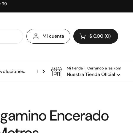
9.99
Mi cuenta
$ 0.00
0
Abrir carrito
Mi tienda | Cerrando a las 7pm
evoluciones.
Política de privacidad.
Nuestra Tienda Oficial
rgamino Encerado
 Metros