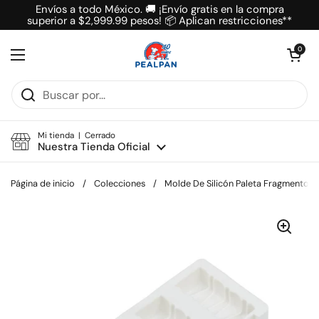
Ir al contenido
Envíos a todo México. 🚚 ¡Envío gratis en la compra
superior a $2,999.99 pesos! 📦 Aplican restricciones**
Abrir carrit
0
Abrir menú
Mi tienda | Cerrado
Nuestra Tienda Oficial
Página de inicio
/
Colecciones
/
Molde De Silicón Paleta Fragmentos 