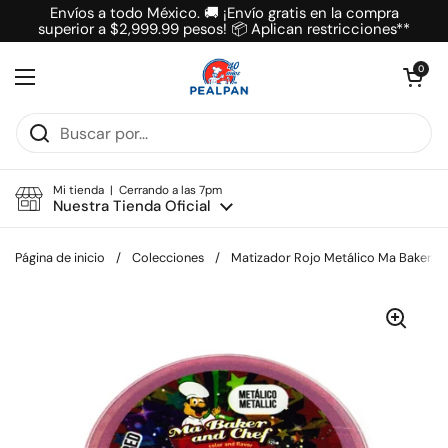
Ir al contenido
Envíos a todo México. 🚚 ¡Envío gratis en la compra
superior a $2,999.99 pesos! 📦 Aplican restricciones**
Abrir carrit
0
Abrir menú
Mi tienda | Cerrando a las 7pm
Nuestra Tienda Oficial
Página de inicio
/
Colecciones
/
Matizador Rojo Metálico Ma Baker An