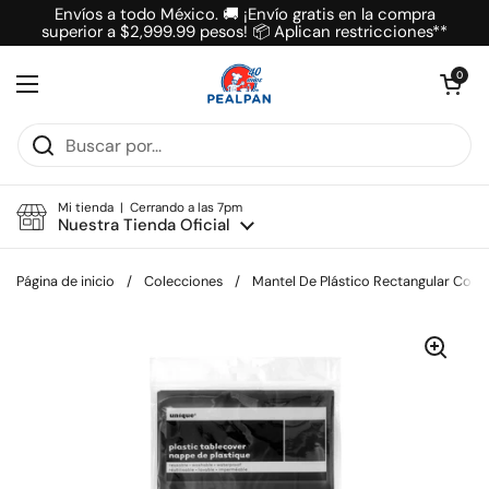
Ir al contenido
Envíos a todo México. 🚚 ¡Envío gratis en la compra
superior a $2,999.99 pesos! 📦 Aplican restricciones**
Abrir carrit
0
Abrir menú
Mi tienda | Cerrando a las 7pm
Nuestra Tienda Oficial
Página de inicio
/
Colecciones
/
Mantel De Plástico Rectangular Colo