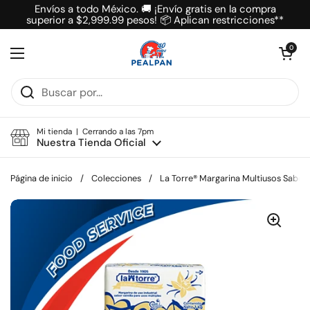
Ir al contenido
Envíos a todo México. 🚚 ¡Envío gratis en la compra
superior a $2,999.99 pesos! 📦 Aplican restricciones**
Abrir carrit
0
Abrir menú
Mi tienda | Cerrando a las 7pm
Nuestra Tienda Oficial
Página de inicio
/
Colecciones
/
La Torre® Margarina Multiusos Sabor Va