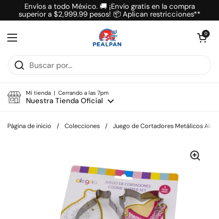
Ir al contenido
Envíos a todo México. 🚚 ¡Envío gratis en la compra
superior a $2,999.99 pesos! 📦 Aplican restricciones**
Abrir carrit
0
Abrir menú
Mi tienda | Cerrando a las 7pm
Nuestra Tienda Oficial
Página de inicio
/
Colecciones
/
Juego de Cortadores Metálicos Alegr