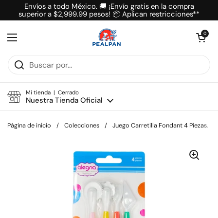
Ir al contenido
Envíos a todo México. 🚚 ¡Envío gratis en la compra
superior a $2,999.99 pesos! 📦 Aplican restricciones**
Abrir carrit
0
Abrir menú
Mi tienda | Cerrado
Nuestra Tienda Oficial
Página de inicio
/
Colecciones
/
Juego Carretilla Fondant 4 Piezas.