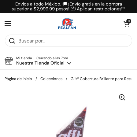
Ir al contenido
Envíos a todo México. 🚚 ¡Envío gratis en la compra
superior a $2,999.99 pesos! 📦 Aplican restricciones**
Abrir carrit
0
Abrir menú
Mi tienda | Cerrando a las 7pm
Nuestra Tienda Oficial
Página de inicio
/
Colecciones
/
Glit® Cobertura Brillante para Repos