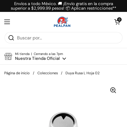
Ir al contenido
Envíos a todo México. 🚚 ¡Envío gratis en la compra
superior a $2,999.99 pesos! 📦 Aplican restricciones**
Abrir carrit
0
Abrir menú
Mi tienda | Cerrando a las 7pm
Nuestra Tienda Oficial
Página de inicio
/
Colecciones
/
Duya Rusa L Hoja 02