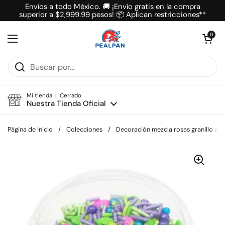
Ir al contenido
Envíos a todo México. 🚚 ¡Envío gratis en la compra
superior a $2,999.99 pesos! 📦 Aplican restricciones**
Abrir carrit
0
Abrir menú
Mi tienda | Cerrado
Nuestra Tienda Oficial
Página de inicio
/
Colecciones
/
Decoración mezcla rosas granillo azú