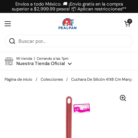
Ir al contenido
Envíos a todo México. 🚚 ¡Envío gratis en la compra
superior a $2,999.99 pesos! 📦 Aplican restricciones**
Abrir carrit
0
Abrir menú
Mi tienda | Cerrando a las 7pm
Nuestra Tienda Oficial
Página de inicio
/
Colecciones
/
Cuchara De Silicón 41X8 Cm Mango R