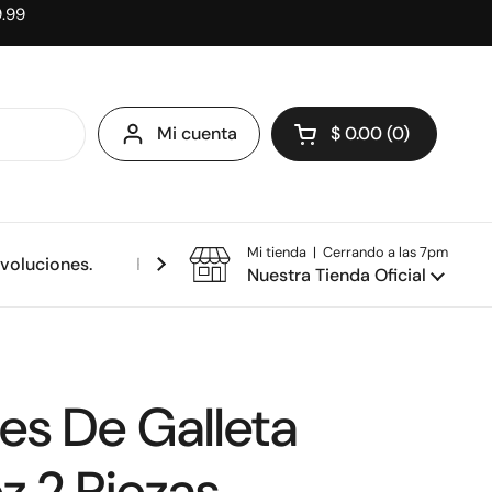
9.99
Mi cuenta
$ 0.00
0
Abrir carrito
Mi tienda | Cerrando a las 7pm
evoluciones.
Política de privacidad.
Nuestra Tienda Oficial
es De Galleta
z 2 Piezas