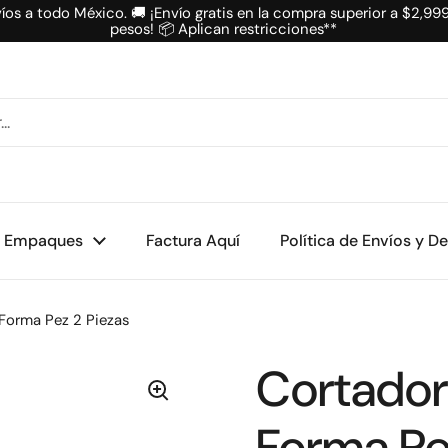
íos a todo México. 🚚 ¡Envío gratis en la compra superior a $2,99
pesos! 📦 Aplican restricciones**
Empaques
Factura Aquí
Política de Envíos y D
 Forma Pez 2 Piezas
Cortador
Forma Pe