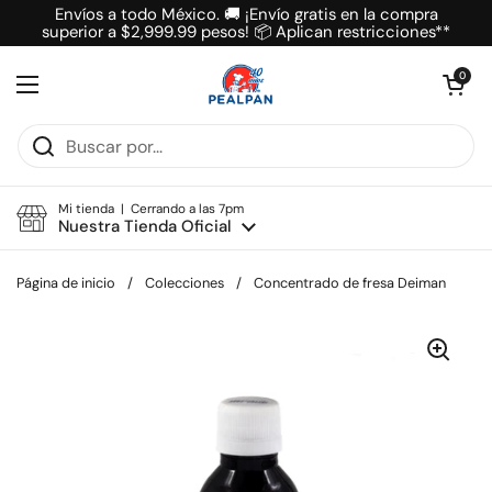
Ir al contenido
Envíos a todo México. 🚚 ¡Envío gratis en la compra
superior a $2,999.99 pesos! 📦 Aplican restricciones**
Abrir carrit
0
Abrir menú
Mi tienda | Cerrando a las 7pm
Nuestra Tienda Oficial
Página de inicio
/
Colecciones
/
Concentrado de fresa Deiman