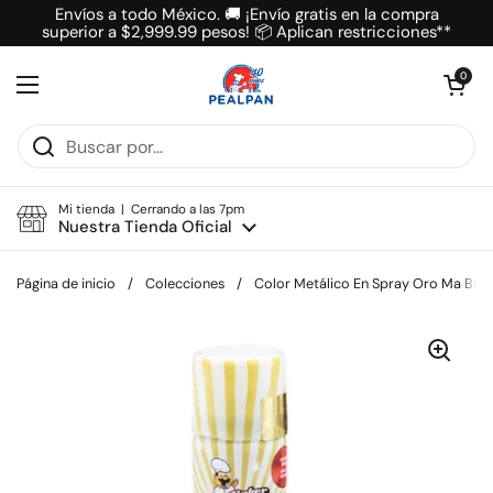
Ir al contenido
Envíos a todo México. 🚚 ¡Envío gratis en la compra
superior a $2,999.99 pesos! 📦 Aplican restricciones**
Abrir carrit
0
Abrir menú
Mi tienda | Cerrando a las 7pm
Nuestra Tienda Oficial
Página de inicio
/
Colecciones
/
Color Metálico En Spray Oro Ma Bake