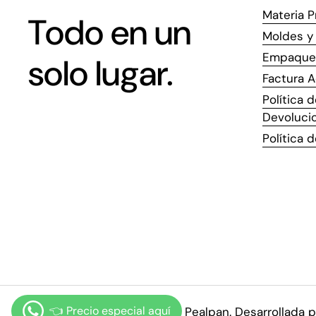
Materia P
Todo en un
Moldes y 
Empaque
solo lugar.
Factura A
Política 
Devoluci
Política 
Derechos de autor © 2026
Pealpan
.
Desarrollada p