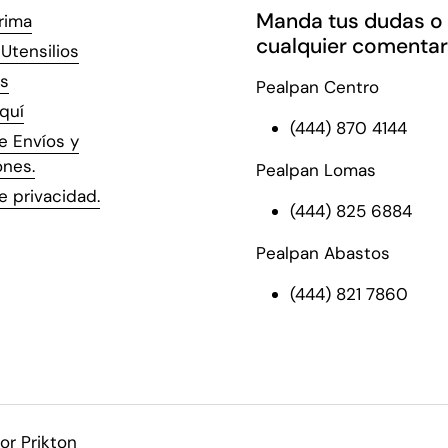
Manda tus dudas o
rima
cualquier comentar
Utensilios
s
Pealpan Centro
quí
(444) 870 4144
de Envíos y
ones.
Pealpan Lomas
de privacidad.
(444) 825 6884
Pealpan Abastos
(444) 821 7860
or Prikton