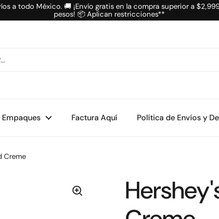
íos a todo México. 🚚 ¡Envío gratis en la compra superior a $2,99
pesos! 📦 Aplican restricciones**
Empaques
Factura Aquí
Política de Envíos y D
nd Creme
Hershey'
Creme