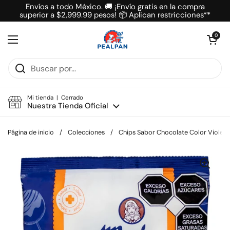
Ir al contenido
Envíos a todo México. 🚚 ¡Envío gratis en la compra
superior a $2,999.99 pesos! 📦 Aplican restricciones**
Abrir carrit
0
Abrir menú
Mi tienda | Cerrado
Nuestra Tienda Oficial
Página de inicio
/
Colecciones
/
Chips Sabor Chocolate Color Violeta 