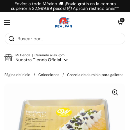
Ir al contenido
Envíos a todo México. 🚚 ¡Envío gratis en la compra
superior a $2,999.99 pesos! 📦 Aplican restricciones**
Abrir carrit
0
Abrir menú
Mi tienda | Cerrando a las 7pm
Nuestra Tienda Oficial
Página de inicio
/
Colecciones
/
Charola de aluminio para galletas