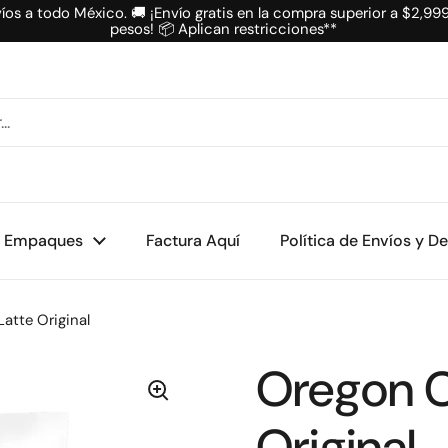
íos a todo México. 🚚 ¡Envío gratis en la compra superior a $2,99
pesos! 📦 Aplican restricciones**
Empaques
Factura Aquí
Política de Envíos y D
atte Original
Oregon C
Original