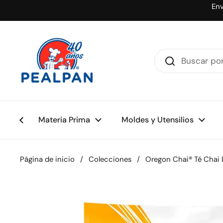
Ir al contenido
Env
Materia Prima
Moldes y Utensilios
Página de inicio
/
Colecciones
/
Oregon Chai® Té Chai L