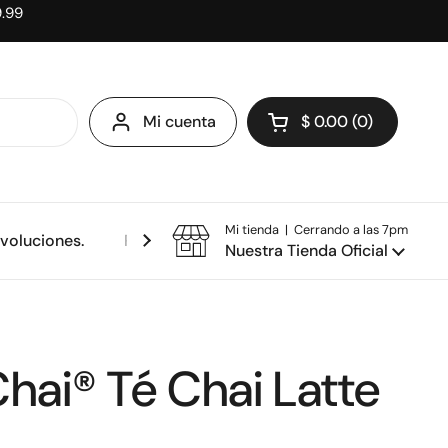
9.99
Mi cuenta
$ 0.00
0
Abrir carrito
Mi tienda | Cerrando a las 7pm
evoluciones.
Política de privacidad.
Nuestra Tienda Oficial
hai® Té Chai Latte