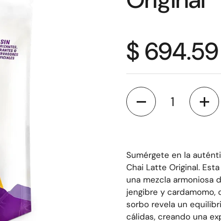
$ 694.59
Cantidad
Sumérgete en la auténti
Chai Latte Original. Es
una mezcla armoniosa de
jengibre y cardamomo, o
sorbo revela un equilibr
cálidas, creando una exp