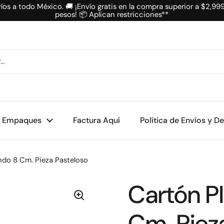
íos a todo México. 🚚 ¡Envío gratis en la compra superior a $2,99
pesos! 📦 Aplican restricciones**
Empaques
Factura Aquí
Política de Envíos y D
do 8 Cm. Pieza Pasteloso
Cartón P
Cm. Piez