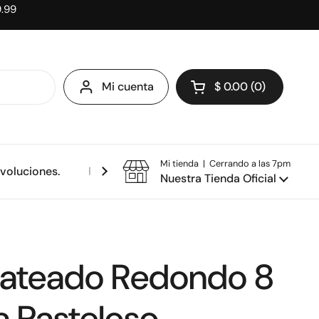
9.99
Mi cuenta
$ 0.00
0
Abrir carrito
Mi tienda | Cerrando a las 7pm
evoluciones.
Política de privacidad.
Nuestra Tienda Oficial
lateado Redondo 8
a Pasteloso