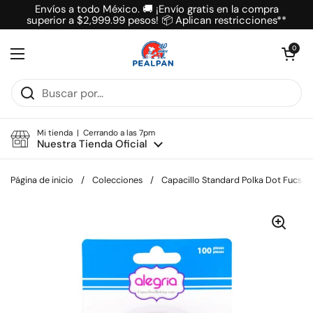
Ir al contenido
Envíos a todo México. 🚚 ¡Envío gratis en la compra
superior a $2,999.99 pesos! 📦 Aplican restricciones**
Abrir carrit
0
Abrir menú
Mi tienda | Cerrando a las 7pm
Nuestra Tienda Oficial
Página de inicio
/
Colecciones
/
Capacillo Standard Polka Dot Fucsia