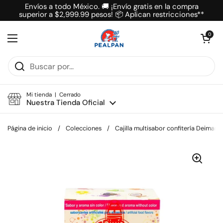
Ir al contenido
Envíos a todo México. 🚚 ¡Envío gratis en la compra
superior a $2,999.99 pesos! 📦 Aplican restricciones**
Abrir carrit
0
Abrir menú
Mi tienda | Cerrado
Nuestra Tienda Oficial
Página de inicio
/
Colecciones
/
Cajilla multisabor confitería Deiman