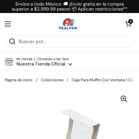
Ir al contenido
Envíos a todo México. 🚚 ¡Envío gratis en la compra
superior a $2,999.99 pesos! 📦 Aplican restricciones**
Abrir carrit
0
Abrir menú
Mi tienda | Cerrando a las 7pm
Nuestra Tienda Oficial
Página de inicio
/
Colecciones
/
Caja Para Muffin Con Ventana 1 Cavid