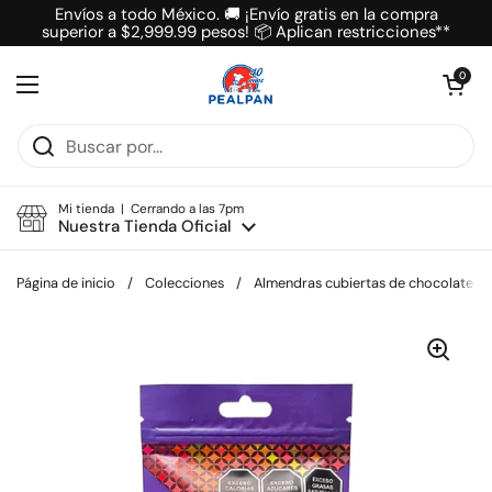
Ir al contenido
Envíos a todo México. 🚚 ¡Envío gratis en la compra
superior a $2,999.99 pesos! 📦 Aplican restricciones**
Abrir carrit
0
Abrir menú
Mi tienda | Cerrando a las 7pm
Nuestra Tienda Oficial
Página de inicio
/
Colecciones
/
Almendras cubiertas de chocolate co