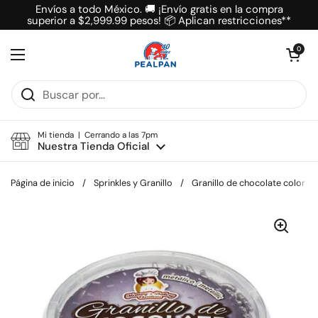
Ir al contenido
Envíos a todo México. 🚚 ¡Envío gratis en la compra
superior a $2,999.99 pesos! 📦 Aplican restricciones**
Abrir carrit
0
Abrir menú
Mi tienda | Cerrando a las 7pm
Nuestra Tienda Oficial
Página de inicio
/
Sprinkles y Granillo
/
Granillo de chocolate color pl