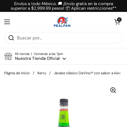
Ir al contenido
Envíos a todo México. 🚚 ¡Envío gratis en la compra
superior a $2,999.99 pesos! 📦 Aplican restricciones**
Abrir carrit
0
Abrir menú
Mi tienda | Cerrando a las 7pm
Nuestra Tienda Oficial
Página de inicio
/
Kerry
/
Jarabe clásico DaVinci® con sabor a kiwi.