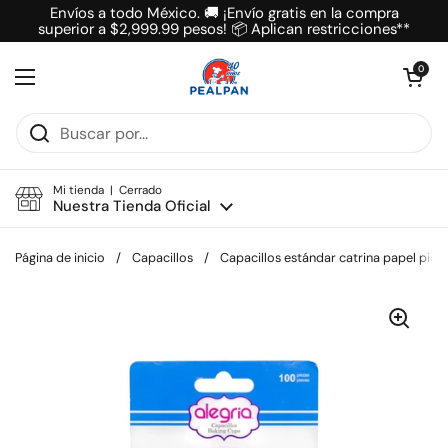
Ir al contenido
Envíos a todo México. 🚚 ¡Envío gratis en la compra
superior a $2,999.99 pesos! 📦 Aplican restricciones**
Abrir carrit
0
Abrir menú
Mi tienda | Cerrado
Nuestra Tienda Oficial
Página de inicio
/
Capacillos
/
Capacillos estándar catrina papel pica